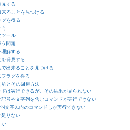
発見する
出来ることを見つける
ラグを得る
よう
なツール
扱う問題
を理解する
性を発見する
性で出来ることを見つける
にフラグを得る
制約とその回避方法
ンドは実行できるが、その結果が見られない
な記号や文字列を含むコマンドが実行できない
がN文字以内のコマンドしか実行できない
が足りない
ほか