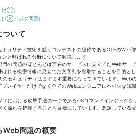
まけ①）
まけ②：ボツ問題）
について
キュリティ技術を競うコンテストの総称であるCTFのWeb部
ョンと呼ばれる分野について解説します。
b部門の問題のほとんどは実在のサービスに見立てたWebサー
呼ばれる機密情報に見立てた文字列を奪取することを目的と
ビスのセキュリティはますます重要になってきています。Web
TFプレイヤーだけでなく全てのWebエンジニアに不可欠な知
Webにおける攻撃手法の一つであるOSコマンドインジェクシ
を解く流れを把握することを目標にしています。想定している受
るWeb問題の概要