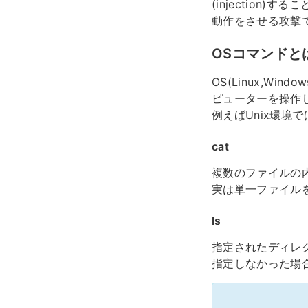
(injection
動作をさせる攻撃
OSコマンドと
OS(Linux,W
ピューターを操作
例えばUnix環境
cat
複数のファイルの内
実は単一ファイル
ls
指定されたディレ
指定しなかった場