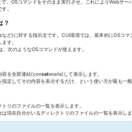
)することで、OSコマンドをそのまま実行させ、これによりWebサ
です。
は？
indowsなど)に対する指示文です。CUI環境では、基本的にOS
します。
では、次のようなOSコマンドが使えます。
容を全部連結(con
cat
enate)して表示します。
を指定してその内容を表示するだけ、という使い方が最も一
クトリのファイルの一覧を表示します。
合は現在自分がいるディレクトリのファイルの一覧を表示し