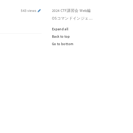
2024 CTF講習会 Web編
543 views
OSコマンドインジェクション
Expand all
Back to top
Go to bottom