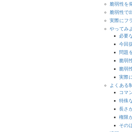
脆弱性を
脆弱性で
実際にフ
やってみ
必要
今回
問題
脆弱
脆弱
実際
よくある
コマ
特殊
長さ
権限
その