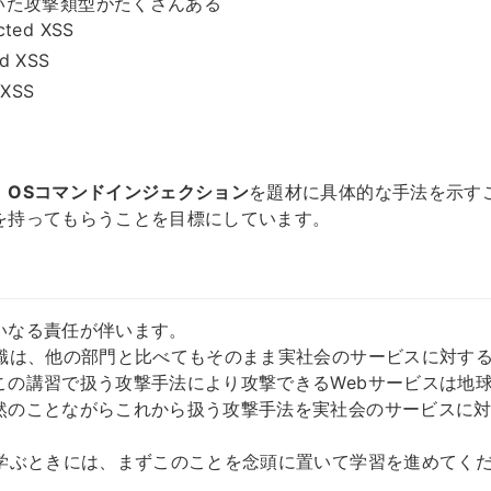
いた攻撃類型がたくさんある
cted XSS
ed XSS
XSS
、
OSコマンドインジェクション
を題材に具体的な手法を示すこ
を持ってもらうことを目標にしています。
いなる責任が伴います。
知識は、他の部門と比べてもそのまま実社会のサービスに対す
この講習で扱う攻撃手法により攻撃できるWebサービスは地
然のことながらこれから扱う攻撃手法を実社会のサービスに
を学ぶときには、まずこのことを念頭に置いて学習を進めてく