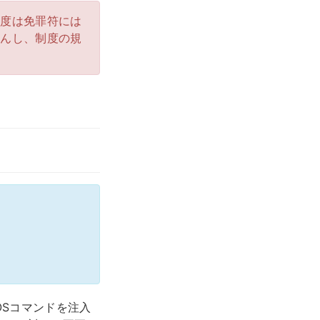
制度は免罪符には
せんし、制度の規
OSコマンドを注入