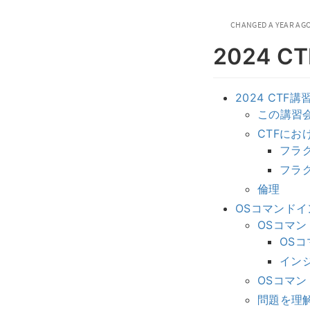
CHANGED
A YEAR AG
2024 C
2024 CTF講
この講習
CTFにお
フラ
フラ
倫理
OSコマンド
OSコマ
OS
イン
OSコマ
問題を理